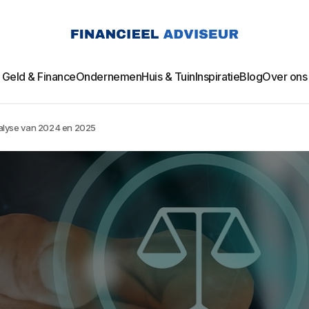
Geld & Finance
Ondernemen
Huis & Tuin
Inspiratie
Blog
Over ons
alyse van 2024 en 2025​